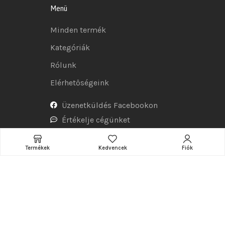
Menü
Minden termék
Kategóriák
Rólunk
Elérhetőségeink
Üzenetküldés Facebookon
Értékelje cégünket
Termékek
Kedvencek
Fiók
Tudnivalók
Adatkezelési tájékoztató
Általános szerződési feltételek
Szállítás