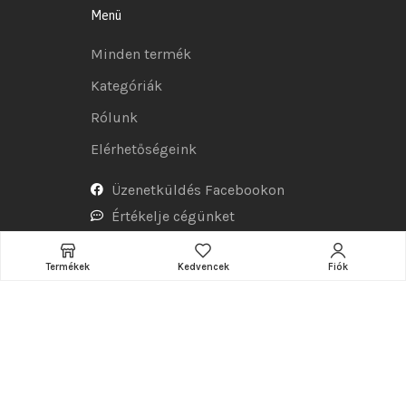
Menü
Minden termék
Kategóriák
Rólunk
Elérhetőségeink
Üzenetküldés Facebookon
Értékelje cégünket
Termékek
Kedvencek
Fiók
Tudnivalók
Adatkezelési tájékoztató
Általános szerződési feltételek
Szállítás