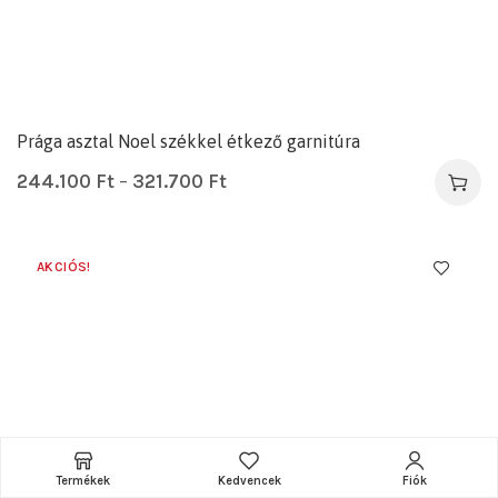
Prága asztal Noel székkel étkező garnitúra
244.100
Ft
–
321.700
Ft
AKCIÓS!
Termékek
Kedvencek
Fiók