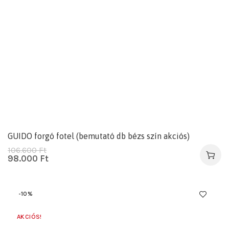
GUIDO forgó fotel (bemutató db bézs szín akciós)
106.600
Ft
98.000
Ft
-10%
AKCIÓS!