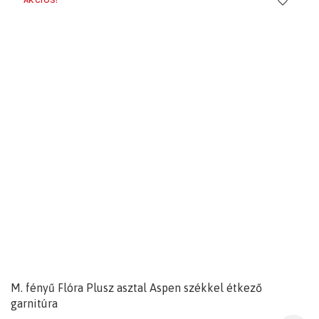
AKCIÓS!
M. fényű Flóra Plusz asztal Aspen székkel étkező
garnitúra