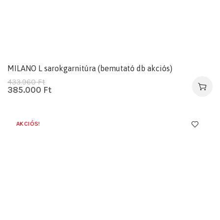
MILANO L sarokgarnitúra (bemutató db akciós)
433.960
Ft
385.000
Ft
AKCIÓS!