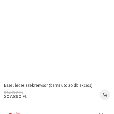
Basel ledes szekrénysor (barna utolsó db akciós)
342.100
Ft
307.890
Ft