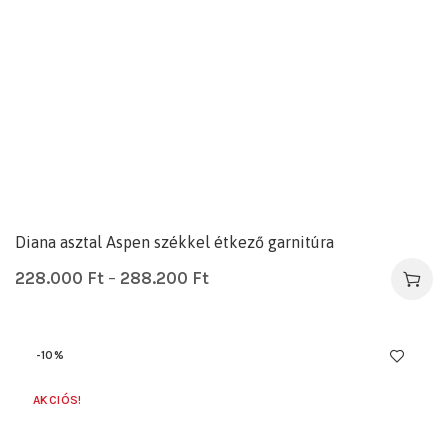
Diana asztal Aspen székkel étkező garnitúra
228.000
Ft
–
288.200
Ft
-10%
AKCIÓS!