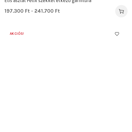
Elis asztal Félix székkel étkező garnitúra
197.300
Ft
–
241.700
Ft
AKCIÓS!