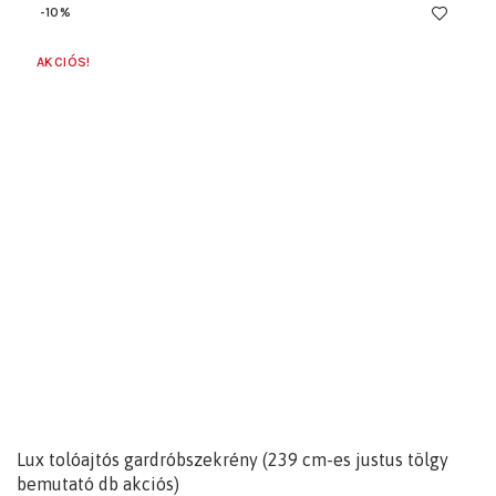
-10%
AKCIÓS!
Lux tolóajtós gardróbszekrény (239 cm-es justus tölgy
bemutató db akciós)