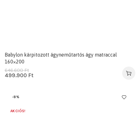
Babylon kárpitozott ágyneműtartós ágy matraccal
160×200
646.600
Ft
499.900
Ft
-8%
AKCIÓS!