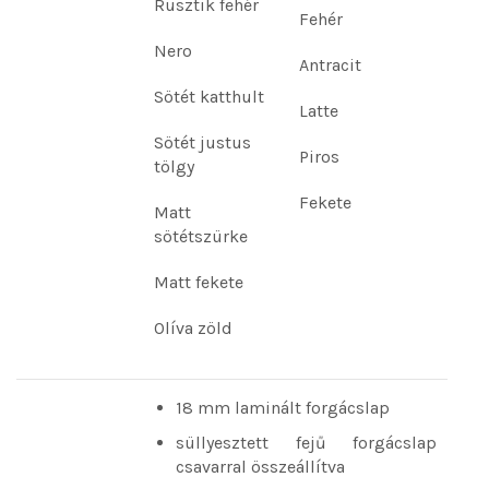
Rusztik fehér
Fehér
Nero
Antracit
Sötét katthult
Latte
Sötét justus
Piros
tölgy
Fekete
Matt
sötétszürke
Matt fekete
Olíva zöld
18 mm laminált forgácslap
süllyesztett fejű forgácslap
csavarral összeállítva