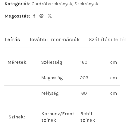
Kategóriák:
Gardróbszekrények
,
Szekrények
Megosztás:
Leírás
További információk
Szállítási feltéte
Méretek:
Szélesség
160
cm
Magasság
203
cm
Mélység
60
cm
Korpusz/Front
Betét
Színek:
színek
színek