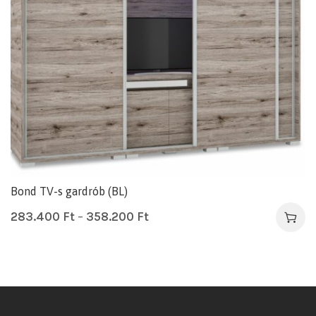
Bond TV-s gardrób (BL)
283.400
Ft
–
358.200
Ft