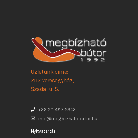
Üzletünk címe:
2112 Veresegyház,
Szadai u. 5.
+36 20 487 5343
info@megbizhatobutor.hu
Nyitvatartás