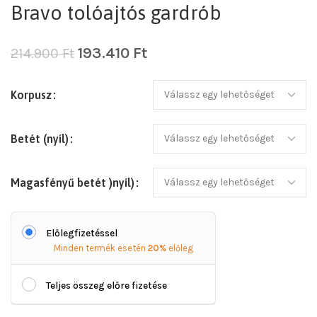
Bravo tolóajtós gardrób
193.410
Ft
214.900
Ft
Korpusz
Betét (nyíl)
Magasfényű betét )nyíl)
Előlegfizetéssel
Minden termék esetén
20%
előleg
Teljes összeg előre fizetése