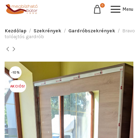
0
Menu
Kezdőlap
Szekrények
Gardróbszekrények
Bravo
tolóajtós gardrób
-10%
AKCIÓS!