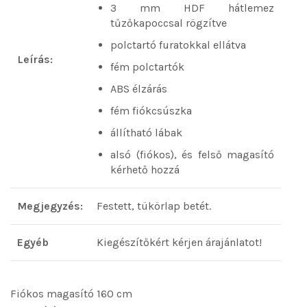
3 mm HDF hátlemez
tűzőkapoccsal rögzítve
polctartó furatokkal ellátva
Leírás:
fém polctartók
ABS élzárás
fém fiókcsúszka
állítható lábak
alsó (fiókos), és felső magasító
kérhető hozzá
Megjegyzés:
Festett, tükörlap betét.
Egyéb
Kiegészítőkért kérjen árajánlatot!
Fiókos magasító 160 cm