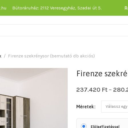
R
.hu
Bútoráruház: 2112 Veresegyház, Szadai út 5.
k
Firenze szekrénysor (bemutató db akciós)
Firenze szekr
237.420
Ft
–
280.
Méretek
Előlegfizetéssel