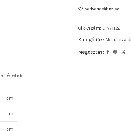
Kedvencekhez ad
Cikkszám:
DIV/1122
Kategóriák:
Aktuális ajá
Megosztás:
feltételek
cm
cm
cm