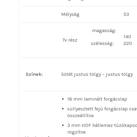
Mélység
53
magasság:
140
Tv rész
szélesség:
220
Színek:
Sötét justus tölgy – justus tölgy
18 mm laminált forgácslap
süllyesztett fejű forgácslap csa
összeállítva
3 mm HDF hátlemez tűzőkapoc
rögzítve