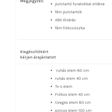
Megjegyzés:
polctartó furatokkal ellátva
fém polctartók
ABS élzárás
fém fiókcsúszka
Kiegészítőkért
kérjen árajánlatot!
ruhás elem 80 cm
ruhás elem 40 cm
Tv-s elem
Fiókos elem 40 cm
Üveges elem 80 cm
polcos elem 100 cm