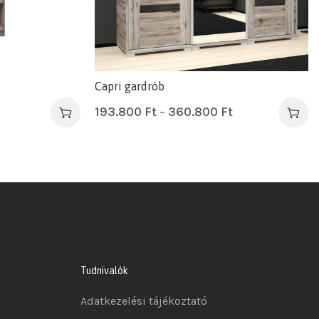
Capri gardrób
193.800
Ft
–
360.800
Ft
Tudnivalók
Adatkezelési tájékoztató