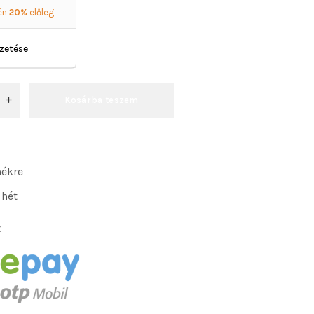
én
20%
előleg
izetése
Kosárba teszem
mékre
 hét
: