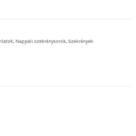
nlatok
,
Nappali szekrénysorok
,
Szekrények