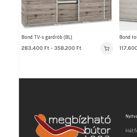
Bond TV-s gardrób (BL)
Bond to
283.400
Ft
–
358.200
Ft
117.60
Nyitv
Hétf