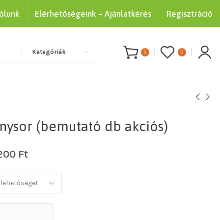
ólunk
Elérhetőségeink – Ajánlatkérés
Regisztráció
Kategóriák
0
0
énysor (bemutató db akciós)
200
Ft