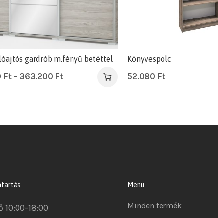
lóajtós gardrób m.fényű betéttel
Könyvespolc
0
Ft
–
363.200
Ft
52.080
Ft
atartás
Menü
Minden termék
ő 10:00-18:00