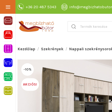
+36 20 487 5343
info@megbizhatobutor
Kezdőlap
Szekrények
Nappali szekrénysoro
-10%
AKCIÓS!