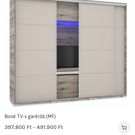
Bond TV-s gardrób (MF)
397.800
Ft
–
491.900
Ft