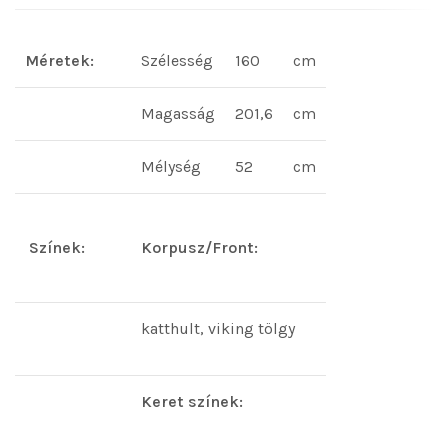
Méretek:
Szélesség
160
cm
Magasság
201,6
cm
Mélység
52
cm
Színek:
Korpusz/Front:
katthult, viking tölgy
Keret színek: