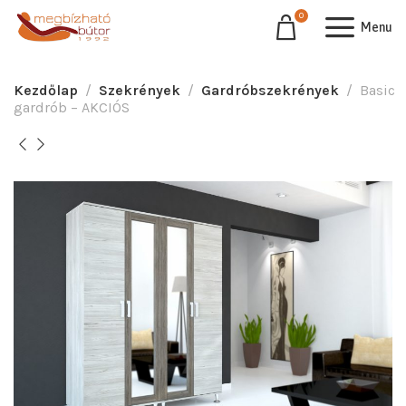
0
Menu
Kezdőlap
Szekrények
Gardróbszekrények
Basic
gardrób – AKCIÓS