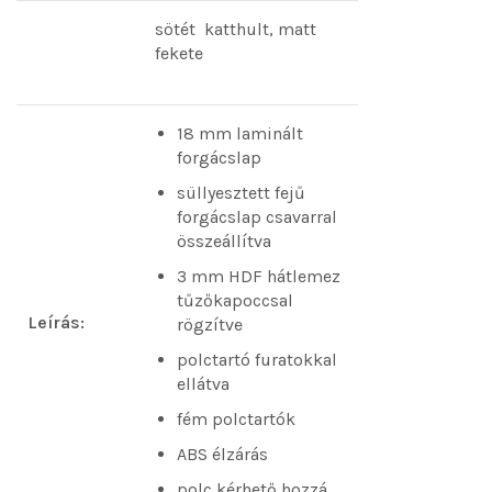
sötét katthult, matt
fekete
18 mm laminált
forgácslap
süllyesztett fejű
forgácslap csavarral
összeállítva
3 mm HDF hátlemez
tűzőkapoccsal
Leírás:
rögzítve
polctartó furatokkal
ellátva
fém polctartók
ABS élzárás
polc kérhető hozzá