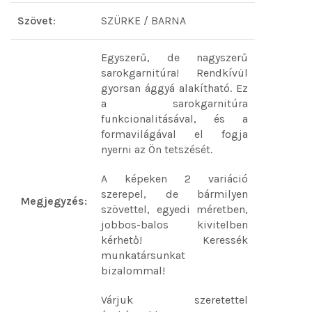
Szövet
:
SZÜRKE / BARNA
Egyszerű, de nagyszerű
sarokgarnitúra! Rendkívül
gyorsan ággyá alakítható. Ez
a sarokgarnitúra
funkcionalitásával, és a
formavilágával el fogja
nyerni az Ön tetszését.
A képeken 2 variáció
szerepel, de bármilyen
Megjegyzés:
szövettel, egyedi méretben,
jobbos-balos kivitelben
kérhető! Keressék
munkatársunkat
bizalommal!
Várjuk szeretettel