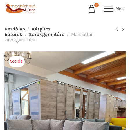
0
Menu
Kezdőlap
Kárpitos
bútorok
Sarokgarinitúra
Manhattan
sarokgarnitúra
AKCIÓS!