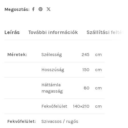
Megosztás:
Leírás
További információk
Szállítási feltéte
Méretek:
Szélesség
245
cm
Hosszúság
150
cm
Háttámla
80
cm
magasság
Fekvőfelület
140×210
cm
Fekvőfelület:
Szivacsos / rugós