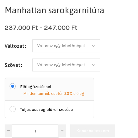
Manhattan sarokgarnitúra
237.000
Ft
–
247.000
Ft
Változat
Szövet
Előlegfizetéssel
Minden termék esetén
20%
előleg
Teljes összeg előre fizetése
Kosárba teszem