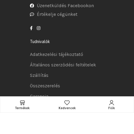
Üzenetküldés Facebookon
Értékelje cégünket
Tudnivalók
Adatkezelési tájékoztató
Általános szerződési feltételek
Szállítás
Összeszerelés
Garancia
Reklamációs szabályzat
Termékek
Kedvencek
Fiók
Elállási jog
Hasznos információk