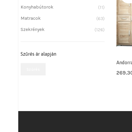
Konyhabútorok
(11)
Matracok
(63)
Szekrények
(126)
Szűrés ár alapján
Andorra
Szűrés
269.3