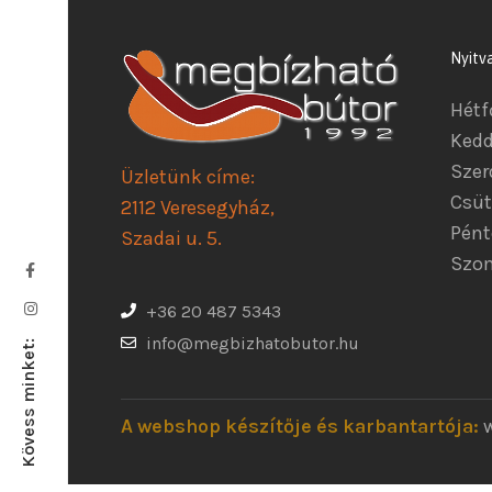
Nyitv
Hétf
Kedd
Szer
Üzletünk címe:
Csüt
2112 Veresegyház,
Pént
Szadai u. 5.
Szom
+36 20 487 5343
info@megbizhatobutor.hu
Kövess minket:
A webshop készítője és karbantartója: