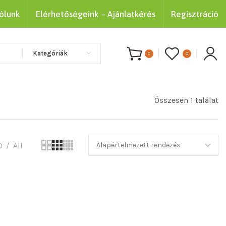
ólunk
Elérhetőségeink – Ajánlatkérés
Regisztráció
Kategóriák
0
0
Összesen 1 találat
0
All