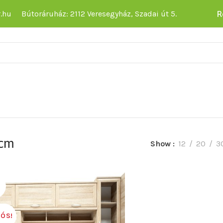
R
.hu
Bútoráruház: 2112 Veresegyház, Szadai út 5.
 cm
Show
12
20
3
%
IÓS!