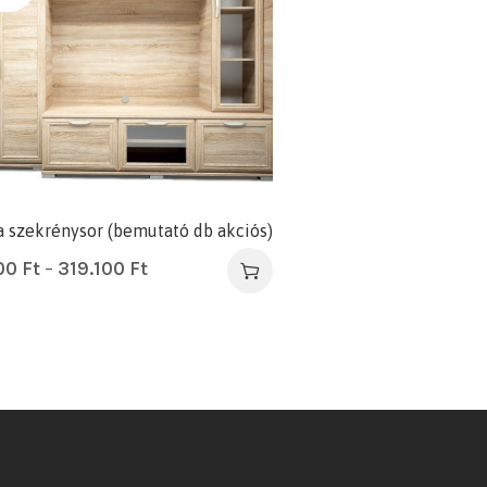
 szekrénysor (bemutató db akciós)
00
Ft
–
319.100
Ft