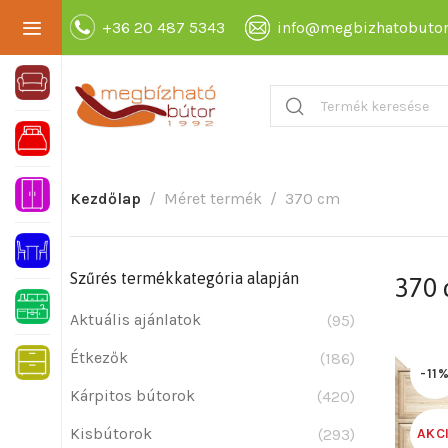
+36 20 487 5343
info@megbizhatobutor
Kezdőlap
Méret termék
370 cm
Szűrés termékkategória alapján
370
Aktuális ajánlatok
(95)
Étkezők
(186)
-11
Kárpitos bútorok
(420)
Kisbútorok
(293)
AKC