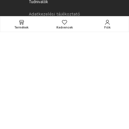
Tudnivalók
Adatkezelési tájékoztató
Általános szerződési feltételek
Termékek
Kedvencek
Fiók
Szállítás
Összeszerelés
Garancia
Reklamációs szabályzat
Elállási jog
Hasznos információk
A webshop készítője és karbantartója:
www.ramarketing.eu