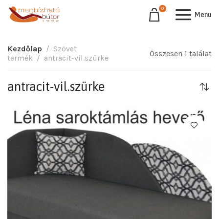
0
Menu
Kezdőlap
Szövet
Összesen 1 találat
termék
antracit-vil.szürke
antracit-vil.szürke