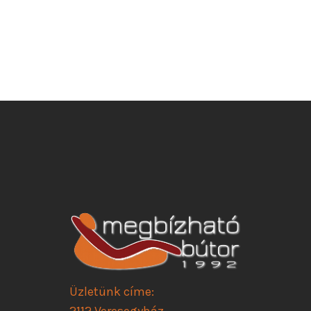
Üzletünk címe:
2112 Veresegyház,