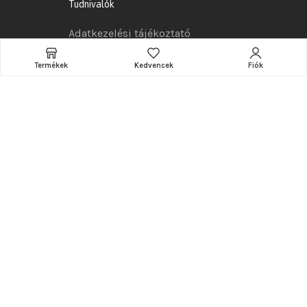
Tudnivalók
Adatkezelési tájékoztató
Általános szerződési feltételek
Termékek
Kedvencek
Fiók
Szállítás
Összeszerelés
Garancia
Reklamációs szabályzat
Elállási jog
Hasznos információk
A webshop készítője és karbantartója:
www.ramarketing.eu