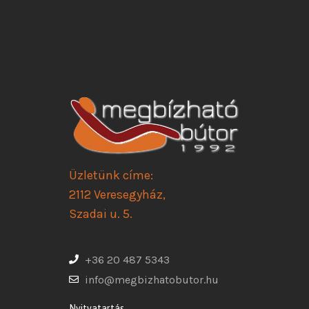
Üzletünk címe:
2112 Veresegyház,
Szadai u. 5.
+36 20 487 5343
info@megbizhatobutor.hu
Nyitvatartás