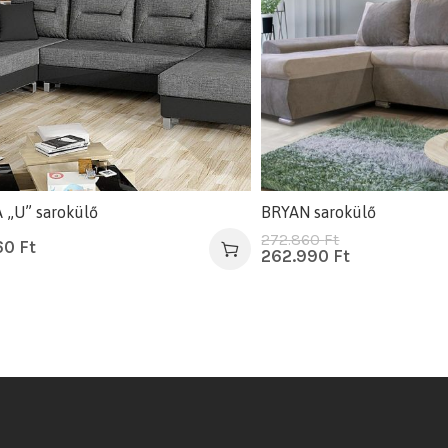
 „U” sarokülő
BRYAN sarokülő
272.860
Ft
60
Ft
262.990
Ft