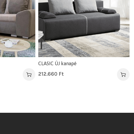
CLASIC ÚJ kanapé
212.660
Ft