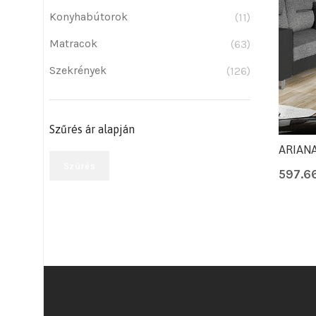
Konyhabútorok
(11)
Matracok
(63)
Szekrények
(126)
Szűrés ár alapján
ARIANA
Szűrés
597.6