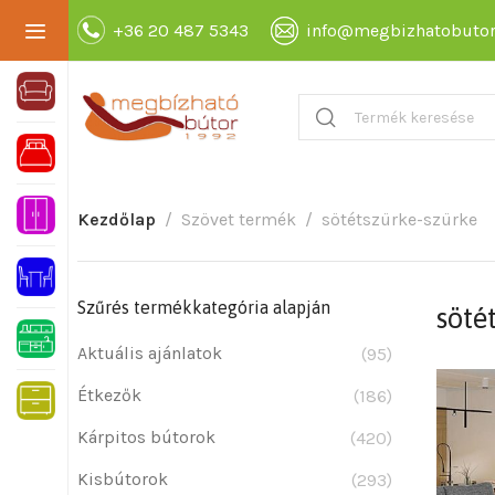
+36 20 487 5343
info@megbizhatobutor
Kezdőlap
Szövet termék
sötétszürke-szürke
Szűrés termékkategória alapján
söté
Aktuális ajánlatok
(95)
Étkezők
(186)
Kárpitos bútorok
(420)
Kisbútorok
(293)