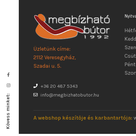
Nyitv
Hétf
Kedd
Szer
Üzletünk címe:
Csüt
2112 Veresegyház,
Pént
Szadai u. 5.
Szom
+36 20 487 5343
info@megbizhatobutor.hu
Kövess minket:
A webshop készítője és karbantartója: