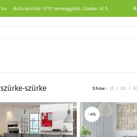
R
.hu
Bútoráruház: 2112 Veresegyház, Szadai út 5.
tszürke-szürke
Show
12
20
3
-4%