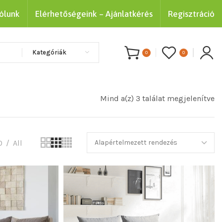
ólunk
Elérhetőségeink – Ajánlatkérés
Regisztráció
Kategóriák
0
0
Mind a(z) 3 találat megjelenítve
0
All