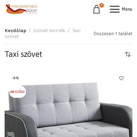
0
Menu
Kezdőlap
Szövet termék
Taxi
Összesen 1 találat
szövet
Taxi szövet
-9%
AKCIÓS!