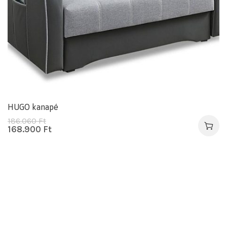
HUGO kanapé
186.060
Ft
168.900
Ft