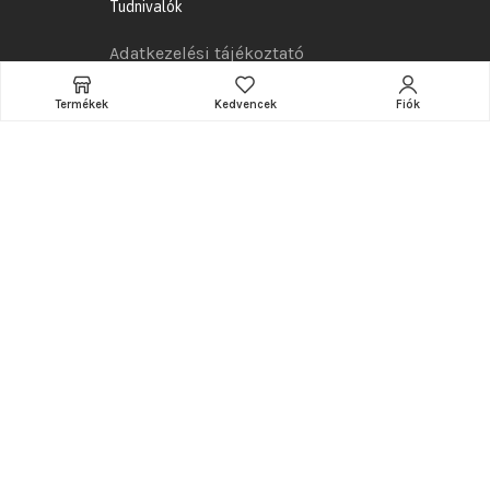
Tudnivalók
Adatkezelési tájékoztató
Általános szerződési feltételek
Termékek
Kedvencek
Fiók
Szállítás
Összeszerelés
Garancia
Reklamációs szabályzat
Elállási jog
Hasznos információk
A webshop készítője és karbantartója:
www.ramarketing.eu