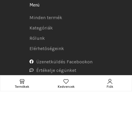
Menü
Minden termék
Kategóriák
Rólunk
Elérhetőségeink
Üzenetküldés Facebookon
Értékelje cégünket
Termékek
Kedvencek
Fiók
Tudnivalók
Adatkezelési tájékoztató
Általános szerződési feltételek
Szállítás