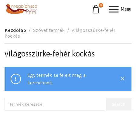
0
Menu
Kezdőlap
Szövet termék
világosszürke-fehér
kockás
világosszürke-fehér kockás
Egy termék se felelt meg a
keresésnek.
Search