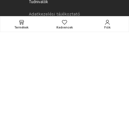
Tudnivalók
Adatkezelési tájékoztató
Általános szerződési feltételek
Termékek
Kedvencek
Fiók
Szállítás
Összeszerelés
Garancia
Reklamációs szabályzat
Elállási jog
Hasznos információk
A webshop készítője és karbantartója:
www.ramarketing.eu