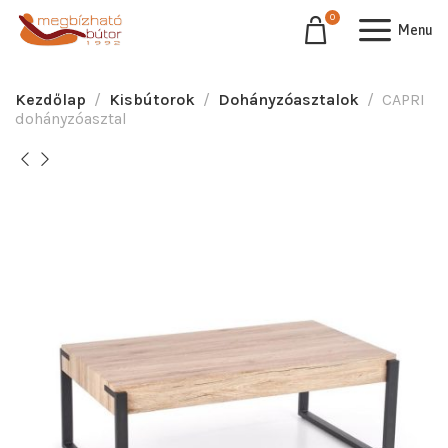
0
Menu
Kezdőlap
Kisbútorok
Dohányzóasztalok
CAPRI
dohányzóasztal