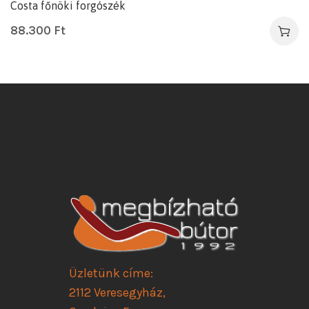
Costa főnöki forgószék
88.300
Ft
Üzletünk címe:
2112 Veresegyház,