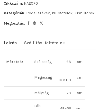
Cikkszám:
HA2070
Kategóriák:
Irodai székek, klubfotelok
,
Kisbútorok
Megosztás:
Leírás
Szállítási feltételek
Méretek:
Szélesség
68
cm
Magasság
cm
110÷118
Mélység
78
cm
Láb
48÷56
cm