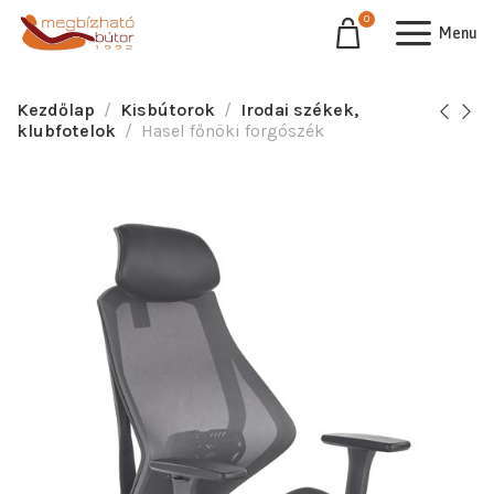
0
Menu
Kezdőlap
Kisbútorok
Irodai székek,
klubfotelok
Hasel főnöki forgószék