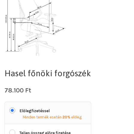
Hasel főnöki forgószék
78.100
Ft
Előlegfizetéssel
Minden termék esetén
20%
előleg
Teljes összeg előre fizetése