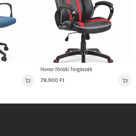
Honor főnöki forgószék
78.900
Ft