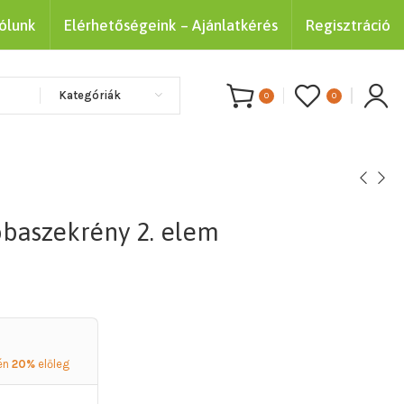
ólunk
Elérhetőségeink – Ajánlatkérés
Regisztráció
Kategóriák
0
0
baszekrény 2. elem
én
20%
előleg