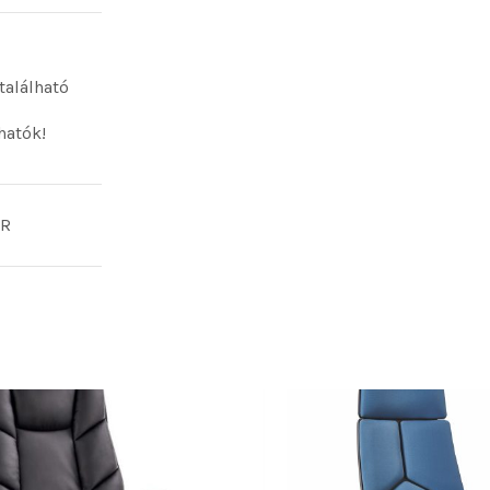
található
hatók!
ÉR