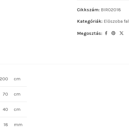
Cikkszám:
BIRO2018
Kategóriák:
Előszoba fa
Megosztás:
200
cm
70
cm
40
cm
18
mm