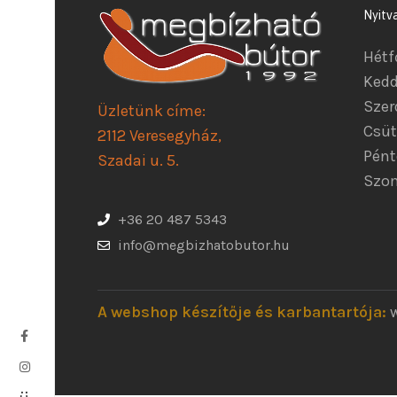
Nyitv
Hétf
Kedd
Szer
Üzletünk címe:
Csüt
2112 Veresegyház,
Pént
Szadai u. 5.
Szom
+36 20 487 5343
info@megbizhatobutor.hu
A webshop készítője és karbantartója: