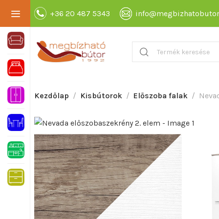
+36 20 487 5343
info@megbizhatobutor
Kezdőlap
Kisbútorok
Előszoba falak
Nevad