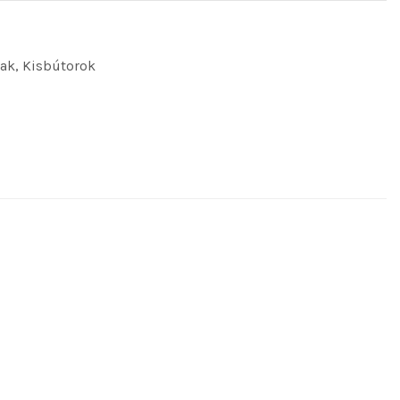
lak
,
Kisbútorok