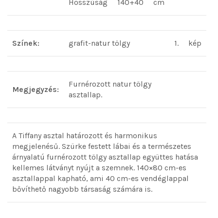
Hosszúság
140+40
cm
Színek:
grafit-natur tölgy
1.
kép
Furnérozott natur tölgy
Megjegyzés:
asztallap.
A Tiffany asztal határozott és harmonikus
megjelenésű. Szürke festett lábai és a természetes
árnyalatú furnérozott tölgy asztallap együttes hatása
kellemes látványt nyújt a szemnek. 140×80 cm-es
asztallappal kapható, ami 40 cm-es vendéglappal
bővíthető nagyobb társaság számára is.