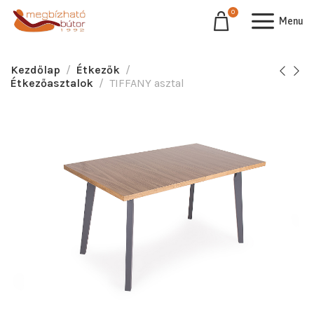
0
Menu
Kezdőlap
Étkezők
Étkezőasztalok
TIFFANY asztal