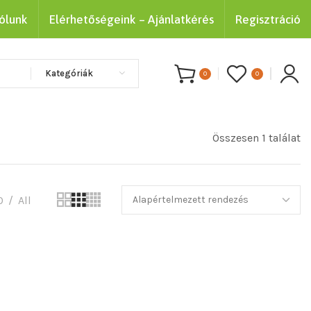
ólunk
Elérhetőségeink – Ajánlatkérés
Regisztráció
Kategóriák
0
0
Összesen 1 találat
0
All