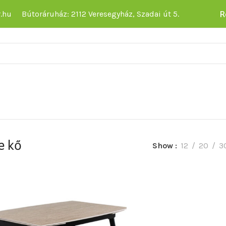
R
.hu
Bútoráruház: 2112 Veresegyház, Szadai út 5.
e kő
Show
12
20
3