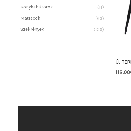
Konyhabútorok
(11)
Matracok
(63)
Szekrények
(126)
ÚJ TER
112.0