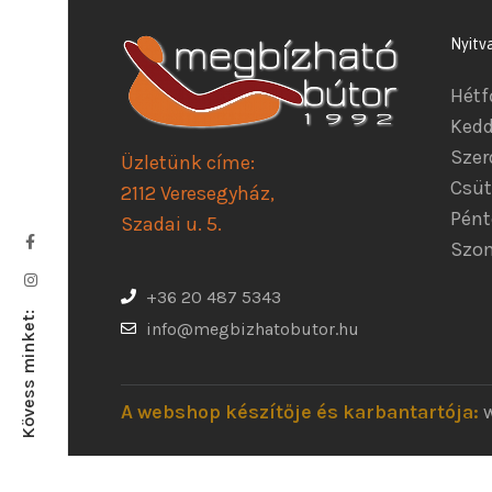
Nyitv
Hétf
Kedd
Szer
Üzletünk címe:
Csüt
2112 Veresegyház,
Pént
Szadai u. 5.
Szom
+36 20 487 5343
Kövess minket:
info@megbizhatobutor.hu
A webshop készítője és karbantartója: