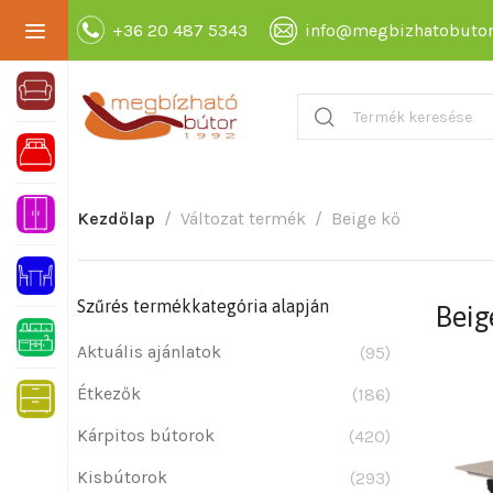
+36 20 487 5343
info@megbizhatobutor
Kezdőlap
Változat termék
Beige kő
Szűrés termékkategória alapján
Beig
Aktuális ajánlatok
(95)
Étkezők
(186)
Kárpitos bútorok
(420)
Kisbútorok
(293)