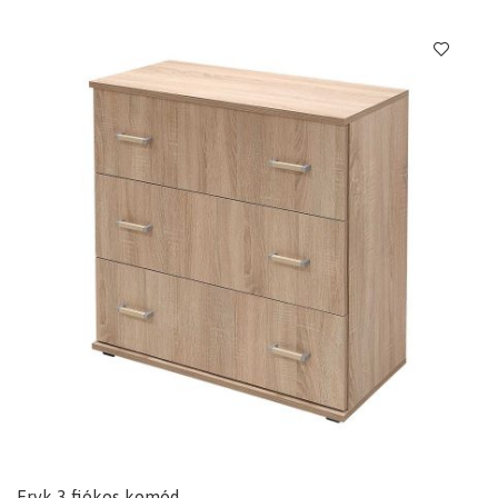
Eryk 3 fiókos komód