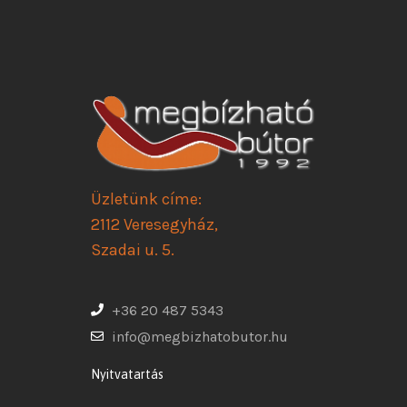
Üzletünk címe:
2112 Veresegyház,
Szadai u. 5.
+36 20 487 5343
info@megbizhatobutor.hu
Nyitvatartás