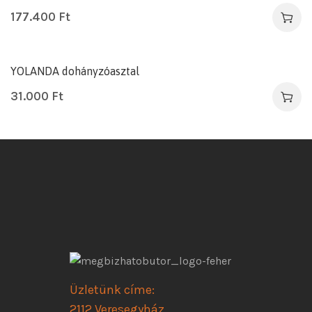
177.400
Ft
YOLANDA dohányzóasztal
31.000
Ft
Üzletünk címe:
2112 Veresegyház,