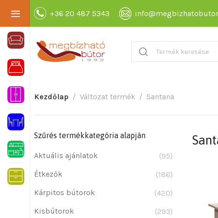
+36 20 487 5343
info@megbizhatobutor
Kezdőlap
Változat termék
Santana
Szűrés termékkategória alapján
Sant
Aktuális ajánlatok
(95)
Étkezők
(186)
Kárpitos bútorok
(420)
Kisbútorok
(293)