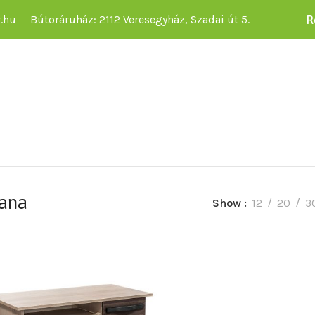
R
.hu
Bútoráruház: 2112 Veresegyház, Szadai út 5.
ana
Show
12
20
3