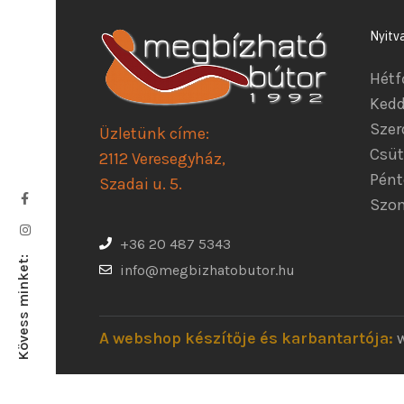
Nyitv
Hétf
Kedd
Szer
Üzletünk címe:
Csüt
2112 Veresegyház,
Pént
Szadai u. 5.
Szom
+36 20 487 5343
Kövess minket:
info@megbizhatobutor.hu
A webshop készítője és karbantartója: