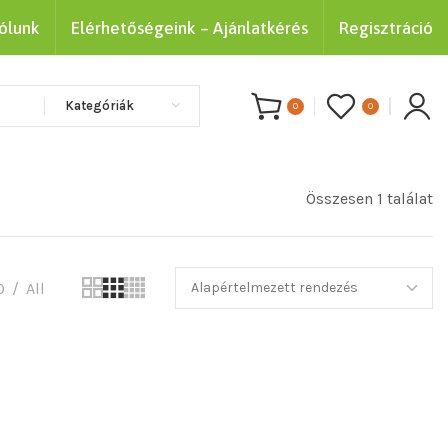
ólunk
Elérhetőségeink – Ajánlatkérés
Regisztráció
Kategóriák
0
0
Összesen 1 találat
0
All