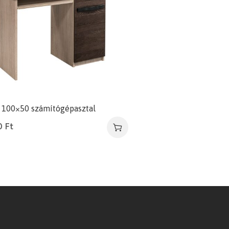
a 100×50 számítógépasztal
0
Ft