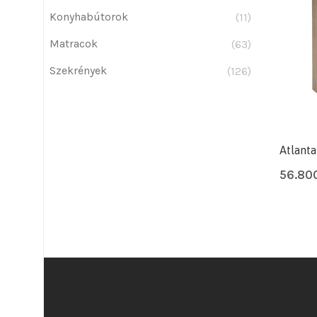
Konyhabútorok
(11)
Matracok
(63)
Szekrények
(126)
Atlant
56.80