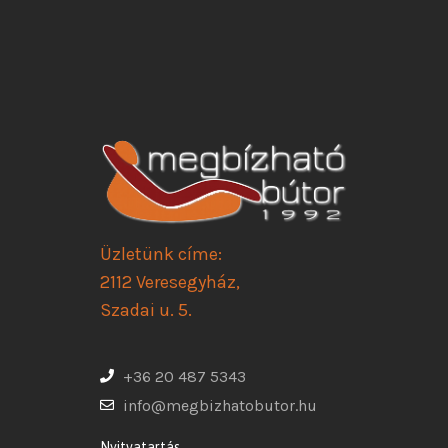
Üzletünk címe:
2112 Veresegyház,
Szadai u. 5.
+36 20 487 5343
info@megbizhatobutor.hu
Nyitvatartás