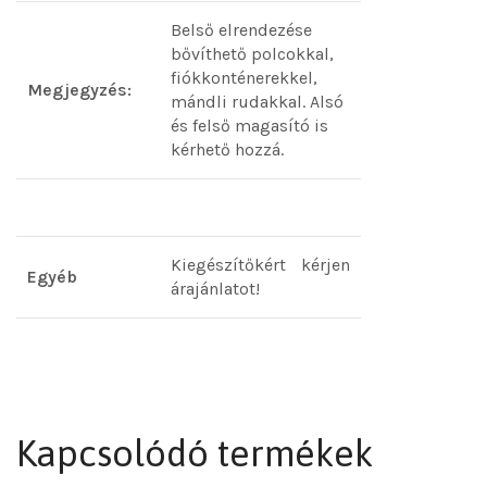
Belső elrendezése
bővíthető polcokkal,
fiókkonténerekkel,
Megjegyzés:
mándli rudakkal. Alsó
és felső magasító is
kérhető hozzá.
Kiegészítőkért kérjen
Egyéb
árajánlatot!
Kapcsolódó termékek