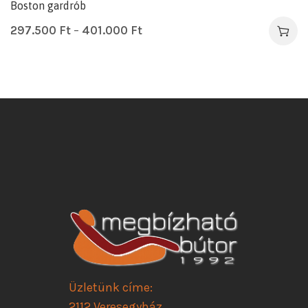
Boston gardrób
297.500
Ft
–
401.000
Ft
Üzletünk címe:
2112 Veresegyház,