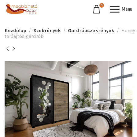
0
Menu
Kezdőlap
Szekrények
Gardróbszekrények
Honey
tolóajtós gardrób