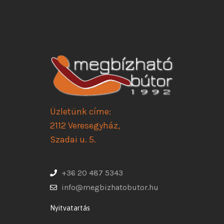
Üzletünk címe:
2112 Veresegyház,
Szadai u. 5.
+36 20 487 5343
info@megbizhatobutor.hu
Nyitvatartás