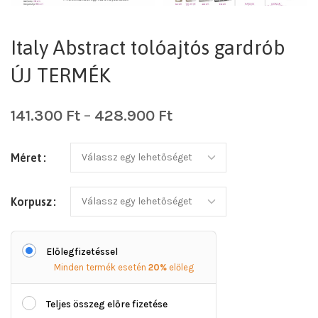
Italy Abstract tolóajtós gardrób
ÚJ TERMÉK
141.300
Ft
–
428.900
Ft
Méret
Korpusz
Előlegfizetéssel
Minden termék esetén
20%
előleg
Teljes összeg előre fizetése