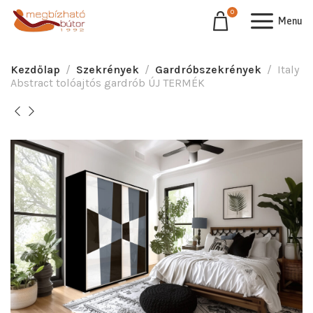
0
Menu
Kezdőlap
Szekrények
Gardróbszekrények
Italy
Abstract tolóajtós gardrób ÚJ TERMÉK