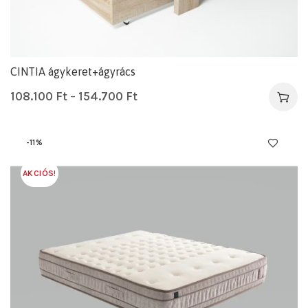
CINTIA ágykeret+ágyrács
108.100
Ft
–
154.700
Ft
-11%
AKCIÓS!