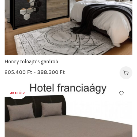
Honey tolóajtós gardrób
205.400
Ft
–
388.300
Ft
AKCIÓS!