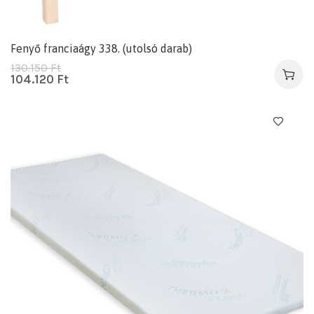
Fenyő franciaágy 338. (utolsó darab)
130.150
Ft
104.120
Ft