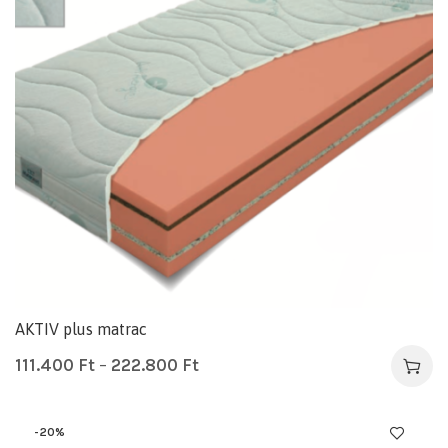
AKTIV plus matrac
111.400
Ft
–
222.800
Ft
-20%