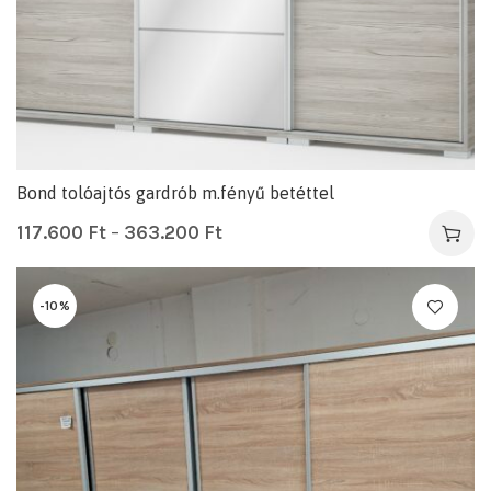
Bond tolóajtós gardrób m.fényű betéttel
117.600
Ft
–
363.200
Ft
-10%