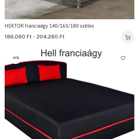
HEKTOR franciaágy 140/160/180 széles
186.060
Ft
–
204.260
Ft
-9%