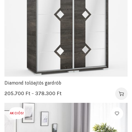
Diamond tolóajtós gardrób
205.700
Ft
–
378.300
Ft
AKCIÓS!