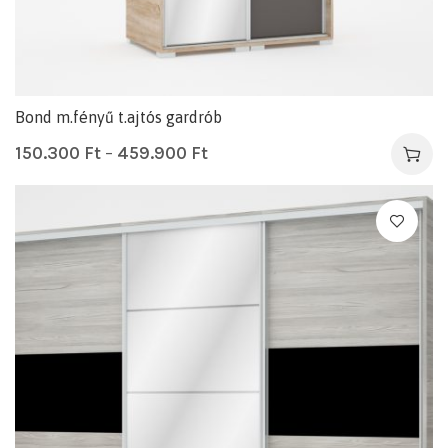
Bond m.fényű t.ajtós gardrób
150.300
Ft
–
459.900
Ft