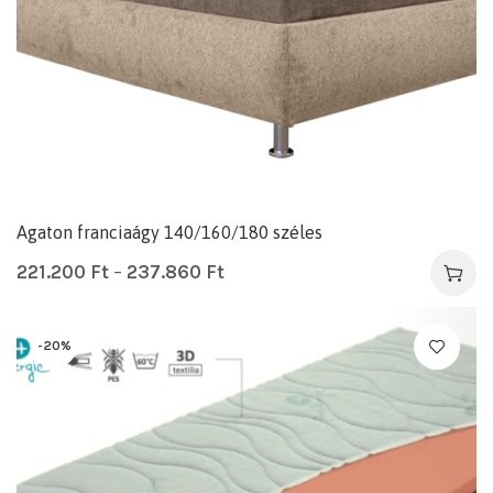
Agaton franciaágy 140/160/180 széles
221.200
Ft
–
237.860
Ft
-20%