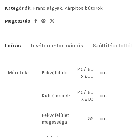
Kategóriák:
Franciaágyak
,
Kárpitos bútorok
Megosztás:
Leírás
További információk
Szállítási feltéte
140/160
Méretek:
Fekvőfelület
cm
x 200
140/160
Külső méret:
cm
x 203
Fekvőfelület
55
cm
magassága