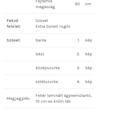
Fejtámla
90
cm
magasság
Fekvő
Szövet
felület
:
Extra bonell rugós
Szövet
:
barna
1.
kép
bézs
2.
kép
középszürke
3.
kép
sötétszürke
4.
kép
Fehér laminált ágyneműtartó,
Megjegyzés:
10 cm-es króm láb