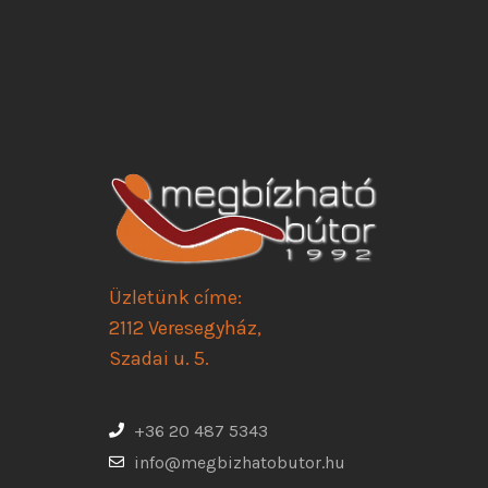
Üzletünk címe:
2112 Veresegyház,
Szadai u. 5.
+36 20 487 5343
info@megbizhatobutor.hu