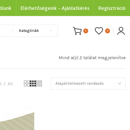
ólunk
Elérhetőségeink – Ajánlatkérés
Regisztráció
Kategóriák
0
0
Mind a(z) 2 találat megjelenítve
0
All