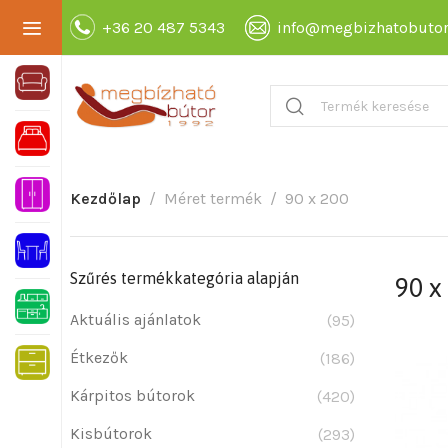
+36 20 487 5343
info@megbizhatobutor
Kezdőlap
Méret termék
90 x 200
Szűrés termékkategória alapján
90 x
Aktuális ajánlatok
(95)
Étkezők
(186)
Kárpitos bútorok
(420)
Kisbútorok
(293)