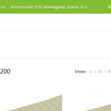
R
.hu
Bútoráruház: 2112 Veresegyház, Szadai út 5.
 200
Show
12
20
3