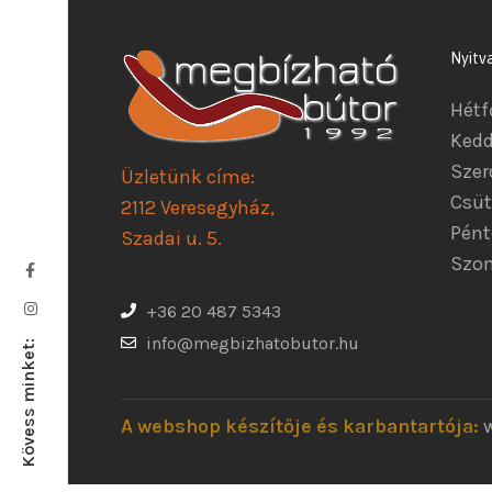
Nyitv
Hétf
Kedd
Szer
Üzletünk címe:
Csüt
2112 Veresegyház,
Pént
Szadai u. 5.
Szom
+36 20 487 5343
info@megbizhatobutor.hu
Kövess minket:
A webshop készítője és karbantartója: