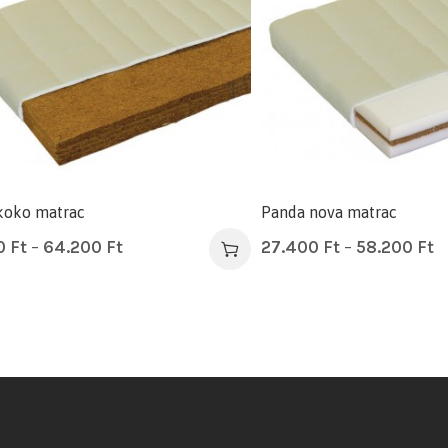
koko matrac
Panda nova matrac
0
Ft
–
64.200
Ft
27.400
Ft
–
58.200
Ft