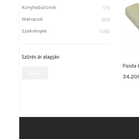
Konyhabútorok
(11)
Matracok
(63)
Szekrények
(126)
Szűrés ár alapján
Panda 
Szűrés
34.20