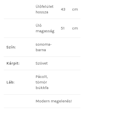
Ülőfelület
43
cm
hossza
Ülő
51
cm
magasság
sonoma-
Szín:
barna
Kárpit:
Szövet
Pácolt,
Láb:
tömör
bükkfa
Modern megelenés!