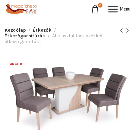
0
Menu
Kezdőlap
Étkezők
Étkezőgarnitúrák
Aliz asztal Inez székkel
étkező garnitúra
AKCIÓS!