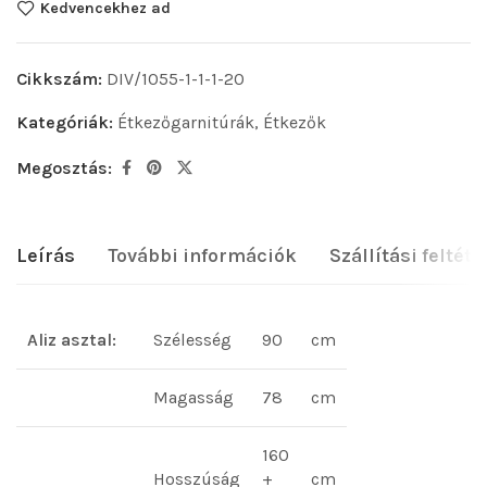
Kedvencekhez ad
Cikkszám:
DIV/1055-1-1-1-20
Kategóriák:
Étkezőgarnitúrák
,
Étkezők
Megosztás:
Leírás
További információk
Szállítási feltéte
Aliz asztal:
Szélesség
90
cm
Magasság
78
cm
160
Hosszúság
+
cm