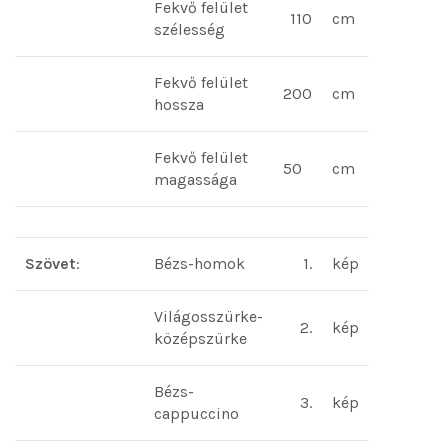
Fekvő felület
110
cm
szélesség
Fekvő felület
200
cm
hossza
Fekvő felület
50
cm
magassága
Szövet
:
Bézs-homok
1.
kép
Világosszürke-
2.
kép
középszürke
Bézs-
3.
kép
cappuccino