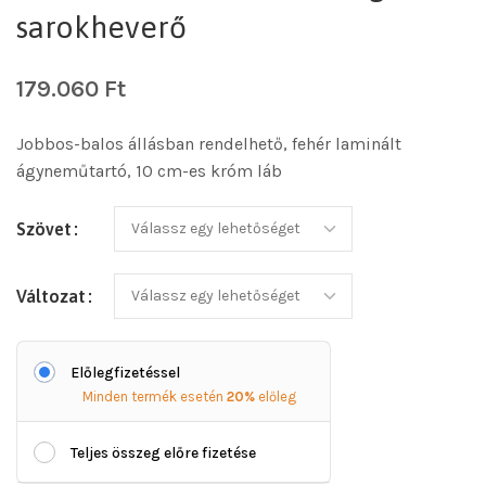
sarokheverő
179.060
Ft
Jobbos-balos állásban rendelhető, fehér laminált
ágyneműtartó, 10 cm-es króm láb
Szövet
Változat
Előlegfizetéssel
Minden termék esetén
20%
előleg
Teljes összeg előre fizetése