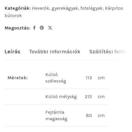
Kategóriák:
Heverők, gyerekágyak, fotelágyak
,
Kárpitos
bútorok
Megosztás:
Leírás
További információk
Szállítási feltéte
Külső
Méretek:
113
cm
szélesség
Külső mélység
215
cm
Fejtámla
80
cm
magasság