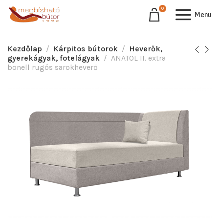
0
Menu
Kezdőlap
Kárpitos bútorok
Heverők,
gyerekágyak, fotelágyak
ANATOL II. extra
bonell rugós sarokheverő