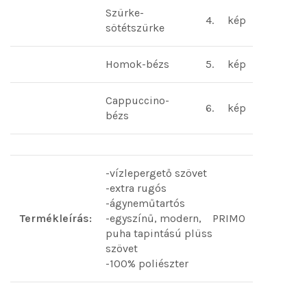
Szürke-
4.
kép
sötétszürke
Homok-bézs
5.
kép
Cappuccino-
6.
kép
bézs
-vízlepergető szövet
-extra rugós
-ágyneműtartós
Termékleírás:
-egyszínű, modern, PRIMO
puha tapintású plüss
szövet
-100% poliészter