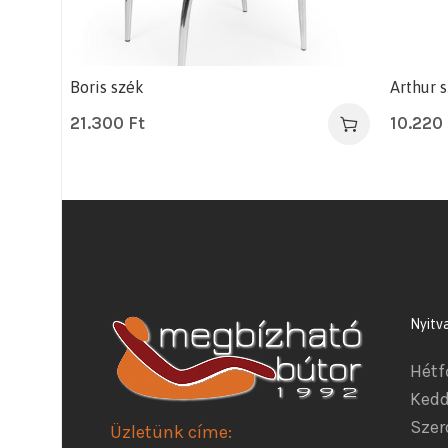
Boris szék
Arthur 
21.300
Ft
10.220
Nyitv
Hétf
Kedd
Szer
Üzletünk címe: