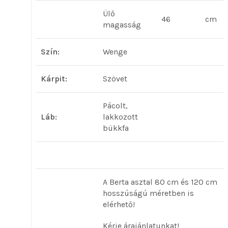
Ülő
46
cm
magasság
Szín:
Wenge
Kárpit:
Szövet
Pácolt,
Láb:
lakkozott
bükkfa
A Berta asztal 80 cm és 120 cm
hosszúságú méretben is
elérhető!
Kérje árajánlatunkat!