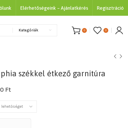
ólunk
Elérhetőségeink – Ajánlatkérés
Regisztráció
Kategóriák
0
0
ophia székkel étkező garnitúra
00
Ft