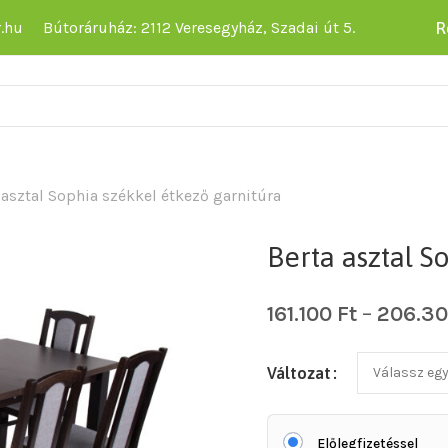
R
.hu
Bútoráruház: 2112 Veresegyház, Szadai út 5.
 asztal Sophia székkel étkező garnitúra
Berta asztal S
161.100
Ft
–
206.3
Változat
Előlegfizetéssel