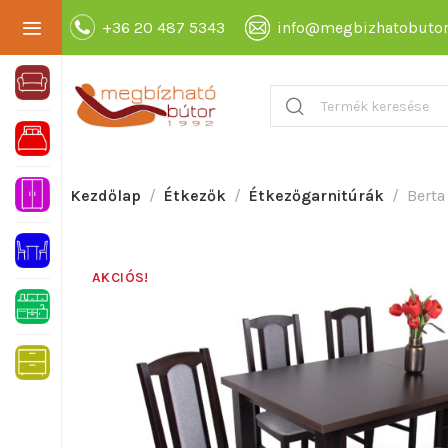
+36 20 487 5343
info@megbizhatobutor
Kezdőlap
Étkezők
Étkezőgarnitúrák
Berta
AKCIÓS!