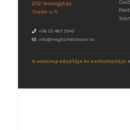
Csüt
2112 Veresegyház,
Pént
Szadai u. 5.
Szom
+36 20 487 5343
info@megbizhatobutor.hu
A webshop készítője és karbantartója: