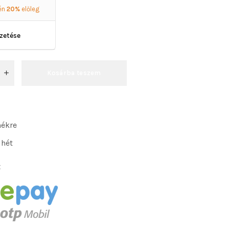
én
20%
előleg
izetése
Kosárba teszem
mékre
 hét
: