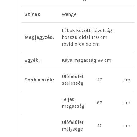
Színek:
Wenge
Lábak közötti távolság:
Megjegyzés:
hosszú oldal 140 cm
rövid olda 58 cm
Egyéb:
Káva magasság 66 cm
Ülőfelület
Sophia szék:
43
cm
szélesség
Teljes
95
cm
magasság
Ülőfelület
40
cm
mélysége