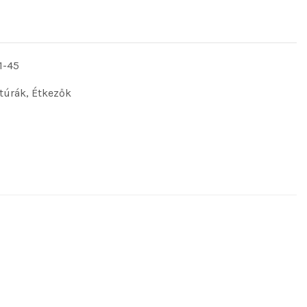
1-45
túrák
,
Étkezők