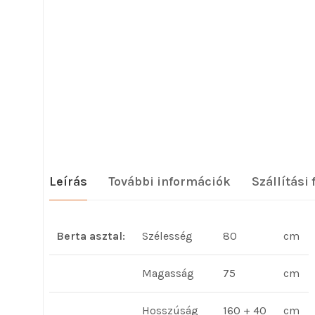
Leírás
További információk
Szállítási 
Berta asztal:
Szélesség
80
cm
Magasság
75
cm
Hosszúság
160 + 40
cm