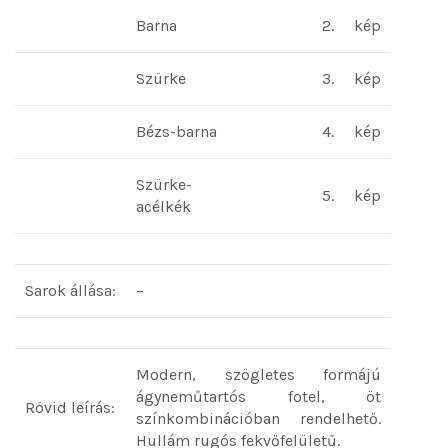
Barna
2.
kép
Szürke
3.
kép
Bézs-barna
4.
kép
Szürke-
5.
kép
acélkék
Sarok állása:
–
Modern, szögletes formájú
ágyneműtartós fotel, öt
Rövid leírás:
színkombinációban rendelhető.
Hullám rugós fekvőfelületű.