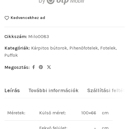
Kedvencekhez ad
Cikkszám:
Milo0083
Kategóriák:
Kárpitos bútorok
,
Pihenőfotelek, Fotelek,
Puffok
Megosztás:
Leírás
További információk
Szállítási feltéte
Méretek:
Külső méret:
100×66
cm
Fekvő felület:
–
cm