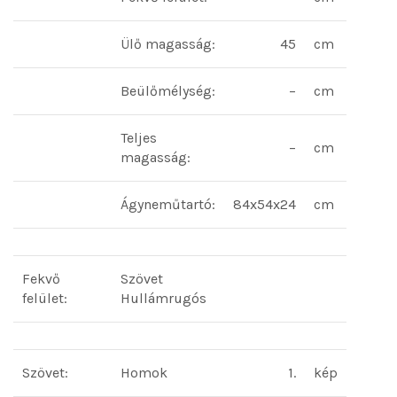
Ülő magasság:
45
cm
Beülőmélység:
–
cm
Teljes
–
cm
magasság:
Ágyneműtartó:
84x54x24
cm
Fekvő
Szövet
felület:
Hullámrugós
Szövet:
Homok
1.
kép