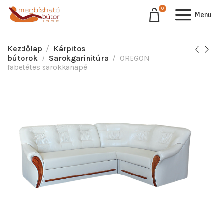
0
Menu
Kezdőlap
Kárpitos
bútorok
Sarokgarinitúra
OREGON
fabetétes sarokkanapé