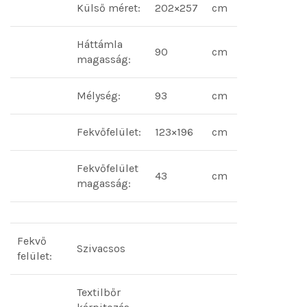
Külső méret:
202×257
cm
Háttámla
90
cm
magasság:
Mélység:
93
cm
Fekvőfelület:
123×196
cm
Fekvőfelület
43
cm
magasság:
Fekvő
Szivacsos
felület:
Textilbőr