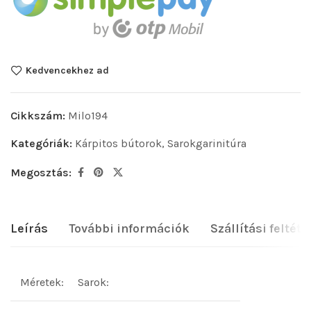
Kedvencekhez ad
Cikkszám:
Milo194
Kategóriák:
Kárpitos bútorok
,
Sarokgarinitúra
Megosztás:
Leírás
További információk
Szállítási feltéte
Méretek:
Sarok: