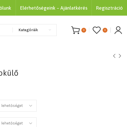
ólunk
Elérhetőségeink – Ajánlatkérés
Regisztráció
Kategóriák
0
0
okülő