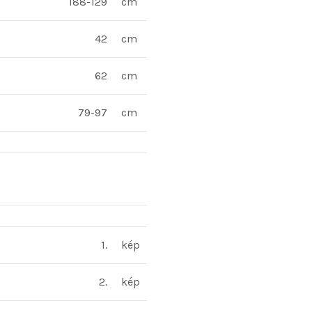
188-129
cm
42
cm
62
cm
79-97
cm
1.
kép
2.
kép