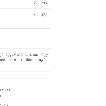
3.
kép
4.
kép
jú ágyazható kanapé, négy
ndelhető. Hullám rugós
anikás
a
özött