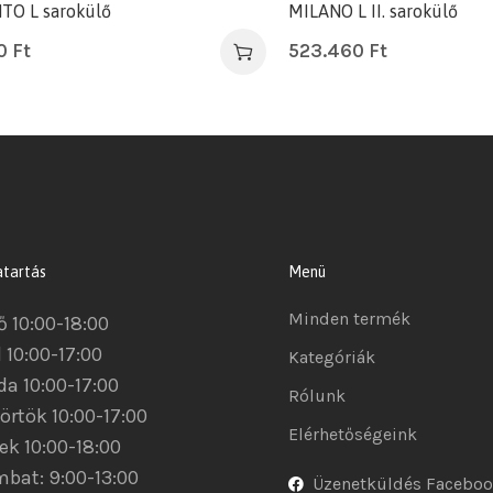
TO L sarokülő
MILANO L II. sarokülő
60
Ft
523.460
Ft
atartás
Menü
Minden termék
ő 10:00-18:00
 10:00-17:00
Kategóriák
da 10:00-17:00
Rólunk
örtök 10:00-17:00
Elérhetőségeink
ek 10:00-18:00
bat: 9:00-13:00
Üzenetküldés Facebo