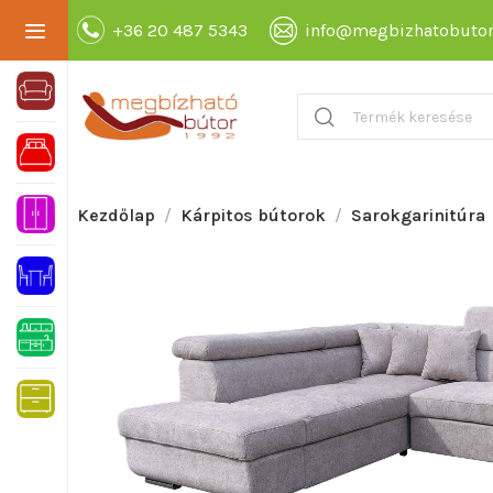
+36 20 487 5343
info@megbizhatobutor
Kezdőlap
Kárpitos bútorok
Sarokgarinitúra