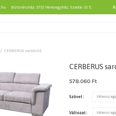
R
.hu
Bútoráruház: 2112 Veresegyház, Szadai út 5.
CERBERUS sarokülő
CERBERUS sar
578.060
Ft
Szövet
Változat