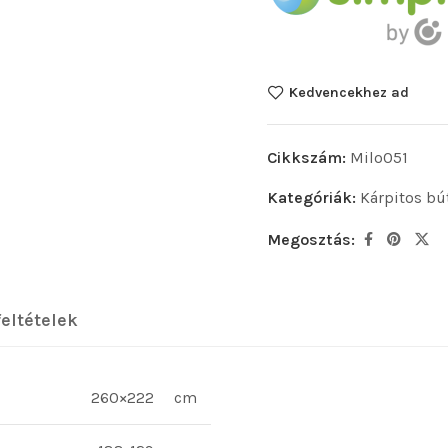
Kedvencekhez ad
Cikkszám:
Milo051
Kategóriák:
Kárpitos bú
Megosztás:
feltételek
260×222
cm