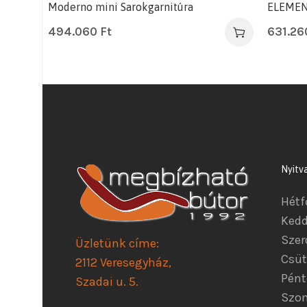
Moderno mini Sarokgarnitúra
ELEMEN
494.060
Ft
631.2
Nyitv
Hétf
Kedd
Szer
Üzletünk címe:
Csüt
2112 Veresegyház,
Pént
Szadai u. 5.
Szom