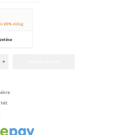
én
20%
előleg
izetése
Kosárba teszem
mékre
 hét
: