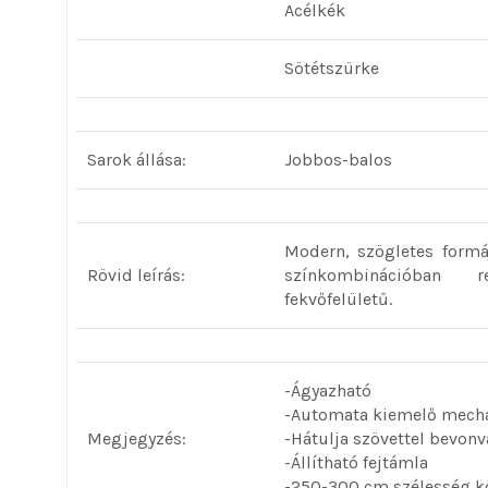
Acélkék
Sötétszürke
Sarok állása:
Jobbos-balos
Modern, szögletes formá
Rövid leírás:
színkombinációban re
fekvőfelületű.
-Ágyazható
-Automata kiemelő mech
Megjegyzés:
-Hátulja szövettel bevonv
-Állítható fejtámla
-250-300 cm szélesség k