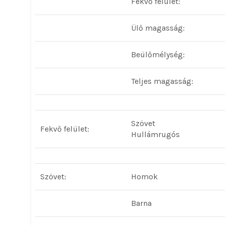
Fekvő felület:
Ülő magasság:
Beülőmélység:
Teljes magasság:
Szövet
Fekvő felület:
Hullámrugós
Szövet:
Homok
Barna