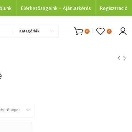
ólunk
Elérhetőségeink – Ajánlatkérés
Regisztráció
Kategóriák
0
0
é