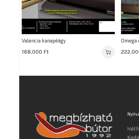
Valencia kanapéágy
Omega e
168.000
Ft
222.0
Nyitv
Hétf
Kedd