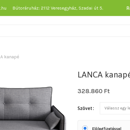
R
.hu
Bútoráruház: 2112 Veresegyház, Szadai út 5.
A kanapé
LANCA kanap
328.860
Ft
Szövet
Előlegfizetéssel