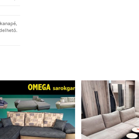
kanapé,
elhető.