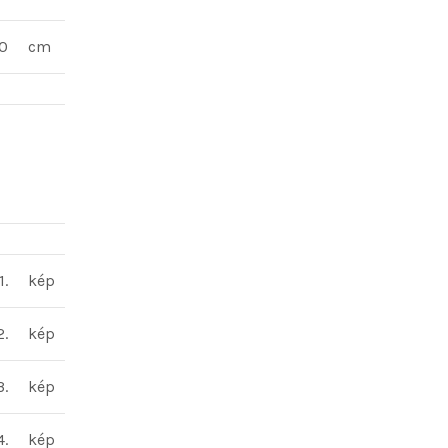
0
cm
1.
kép
2.
kép
3.
kép
4.
kép