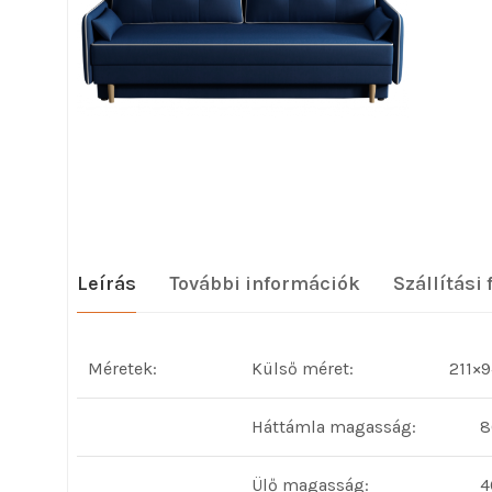
Leírás
További információk
Szállítási 
Méretek:
Külső méret:
211×
Háttámla magasság:
8
Ülő magasság:
4