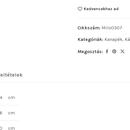
Kedvencekhez ad
Cikkszám:
Milo0307
Kategóriák:
Kanapék
,
Ká
Megosztás:
feltételek
94
cm
6
cm
0
cm