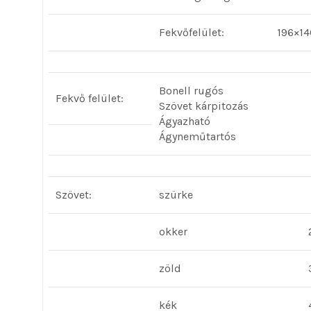
Fekvőfelület:
196×14
Bonell rugós
Fekvő felület:
Szövet kárpitozás
Ágyazható
Ágyneműtartós
Szövet:
szürke
okker
zöld
kék