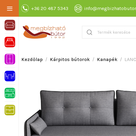
+36 20 487 5343
info@megbizhatobutor
Kezdőlap
Kárpitos bútorok
Kanapék
LANC