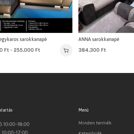
gykaros sarokkanapé
ANNA sarokkanapé
00
Ft
–
255.000
Ft
384.300
Ft
atartás
Menü
Minden termék
ő 10:00-18:00
 10:00-17:00
Kategóriák