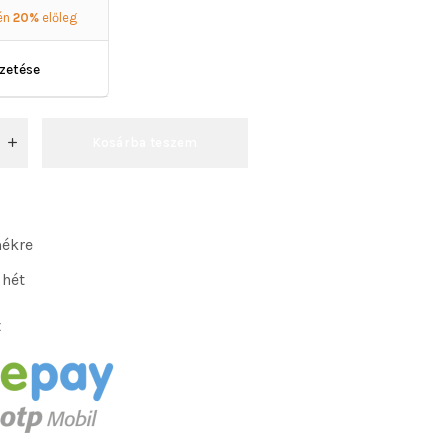
én
20%
előleg
izetése
Kosárba teszem
mékre
 hét
: