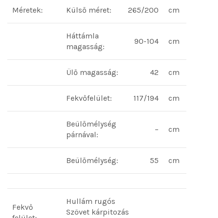
Méretek:
Külső méret:
265/200
cm
Háttámla
90-104
cm
magasság:
Ülő magasság:
42
cm
Fekvőfelület:
117/194
cm
Beülőmélység
–
cm
párnával:
Beülőmélység:
55
cm
Hullám rugós
Fekvő
Szövet kárpitozás
felület: