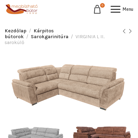
0
Menu
Kezdőlap
Kárpitos
bútorok
Sarokgarinitúra
VIRGINIA L II.
sarokülő