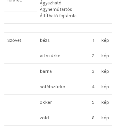
Ágyazható
Ágyneműtartós
Állítható fejtámla
Szövet:
bézs
1.
kép
vil.szürke
2.
kép
barna
3.
kép
sötétszürke
4.
kép
okker
5.
kép
zöld
6.
kép