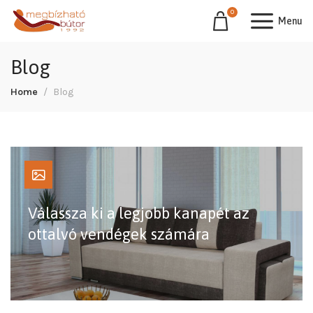
0
Menu
Blog
Home
Blog
Válassza ki a legjobb kanapét az
ottalvó vendégek számára