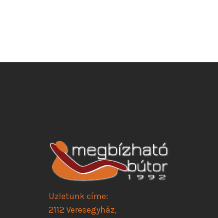
Üzletünk címe:
2112 Veresegyház,