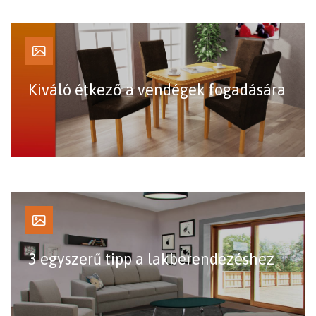
Kiváló étkező a vendégek fogadására
3 egyszerű tipp a lakberendezéshez