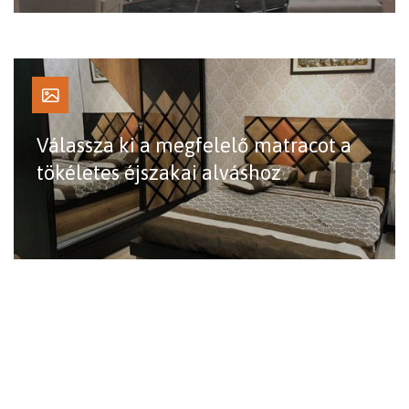
Válassza ki a megfelelő matracot a
tökéletes éjszakai alváshoz